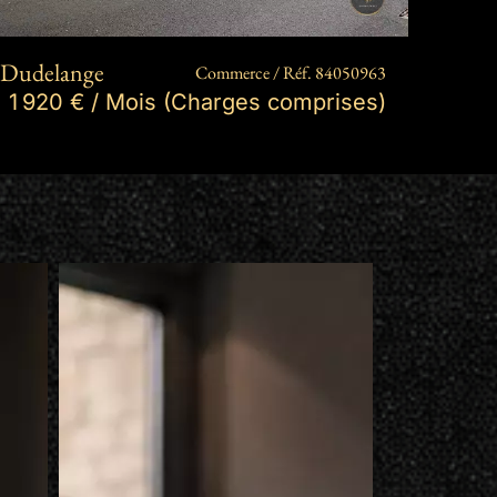
Dudelange
Diffe
Commerce / Réf. 84050963
1 920 € / Mois (Charges comprises)
1