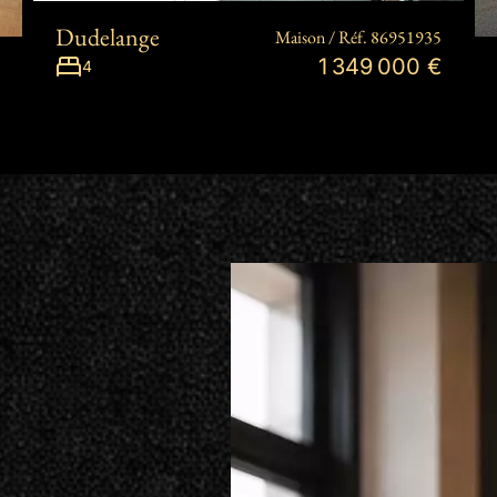
Dudelange
Maison / Réf. 86951935
1 349 000 €
4