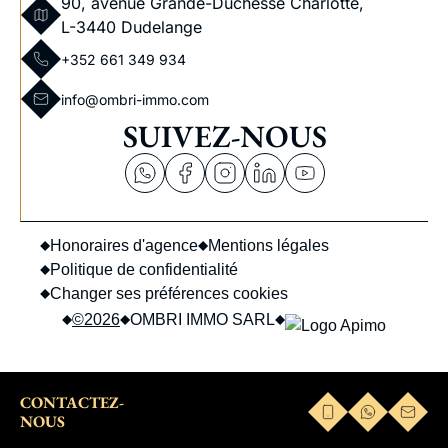
90, avenue Grande-Duchesse Charlotte,
L-3440 Dudelange
+352 661 349 934
info@ombri-immo.com
SUIVEZ-NOUS
Honoraires d'agence
Mentions légales
Politique de confidentialité
Changer ses préférences cookies
©2026
OMBRI IMMO SARL
CONTACTEZ-
confidentialité
Ce site est protégé par reCAPTCHA et les règles de
et les
NOUS
conditions d'utilisation
de Google s'appliquent.