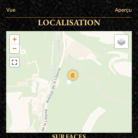
Vue
Aperçu
LOCALISATION
+
−
SURFACES